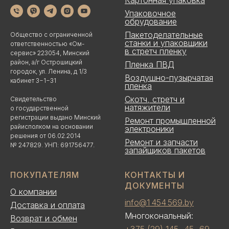
Картонная упаковка
Упаковочное
обрудование
Пакетоделательные
Общество с ограниченной
станки и упаковщики
ответственностью «Ом-
в стретч пленку
сервис» 223054, Минский
район, а/г Острошицкий
Пленка ПВД
городок, ул. Ленина, д 1/3
Воздушно-пузырчатая
кабинет 3−1−31
пленка
Скотч, стретч и
Свидетельство
натяжители
о государственной
регистрации выдано Минский
Ремонт промышленной
райисполком на основании
электроники
решения от 06.02.2014
Ремонт и запчасти
№ 247829. УНП: 691756477.
запайщиков пакетов
ПОКУПАТЕЛЯМ
КОНТАКТЫ И
ДОКУМЕНТЫ
О компании
info@1 454 569.by
Доставка и оплата
Многокональный:
Возврат и обмен