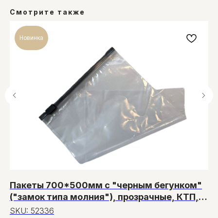
Смотрите также
Новинка
Пакеты 700*500мм с "черным бегунком"
П
("замок типа молния"), прозрачные, КТП,
к
60мкм, 50 шт
SKU:
52336
S