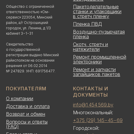
Пакетоделательные
Общество с ограниченной
станки и упаковщики
ответственностью «Ом-
в стретч пленку
сервис» 223054, Минский
район, а/г Острошицкий
Пленка ПВД
городок, ул. Ленина, д 1/3
Воздушно-пузырчатая
кабинет 3−1−31
пленка
Скотч, стретч и
Свидетельство
натяжители
о государственной
регистрации выдано Минский
Ремонт промышленной
райисполком на основании
электроники
решения от 06.02.2014
Ремонт и запчасти
№ 247829. УНП: 691756477.
запайщиков пакетов
ПОКУПАТЕЛЯМ
КОНТАКТЫ И
ДОКУМЕНТЫ
О компании
info@1 454 569.by
Доставка и оплата
Многокональный:
Возврат и обмен
+375 (29) 145−45−69
Вопросы и ответы
(FAQ)
Городской: