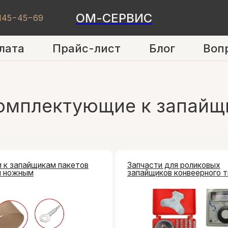
ОМ-СЕРВИС
 145−45−69
лата
Прайс-лист
Блог
Воп
омплектующие к запайщик
айщикам пакетов
Запчасти для роликовых
ым
запайщиков конвеерного типа