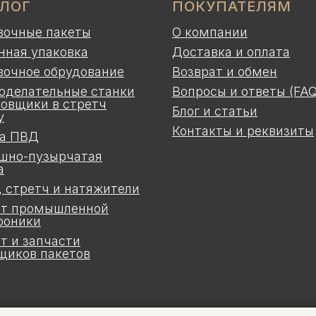
АЛОГ
ПОКУПАТЕЛЯМ
вочные пакеты
О компании
нная упаковка
Доставка и оплата
вочное обрудование
Возврат и обмен
оделательные станки
Вопросы и ответы (FAQ
ковщики в стретч
Блог и статьи
у
Контакты и реквизиты
а ПВД
шно-пузырчатая
а
, стретч и натяжители
т промышленной
роники
т и запчасти
щиков пакетов