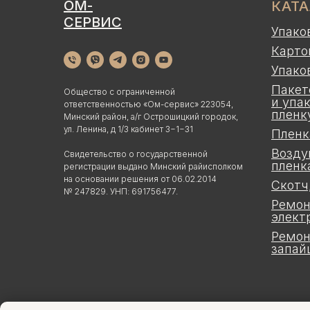
ОМ-
КАТ
СЕРВИС
Упако
Карто
Упако
Пакет
Общество с ограниченной
и упа
ответственностью «Ом-сервис» 223054,
пленк
Минский район, а/г Острошицкий городок,
ул. Ленина, д 1/3 кабинет 3−1−31
Пленк
Возду
Свидетельство о государственной
пленк
регистрации выдано Минский райисполком
на основании решения от 06.02.2014
Скотч
№ 247829. УНП: 691756477.
Ремон
элект
Ремон
запай