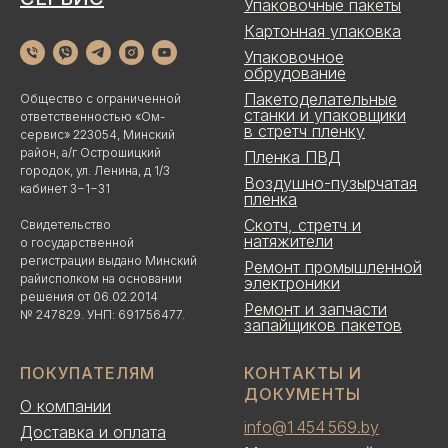
Упаковочные пакеты
Картонная упаковка
Упаковочное
обрудование
Пакетоделательные
Общество с ограниченной
станки и упаковщики
ответственностью «Ом-
в стретч пленку
сервис» 223054, Минский
район, а/г Острошицкий
Пленка ПВД
городок, ул. Ленина, д 1/3
Воздушно-пузырчатая
кабинет 3−1−31
пленка
Скотч, стретч и
Свидетельство
натяжители
о государственной
регистрации выдано Минский
Ремонт промышленной
райисполком на основании
электроники
решения от 06.02.2014
Ремонт и запчасти
№ 247829. УНП: 691756477.
запайщиков пакетов
ПОКУПАТЕЛЯМ
КОНТАКТЫ И
ДОКУМЕНТЫ
О компании
info@1 454 569.by
Доставка и оплата