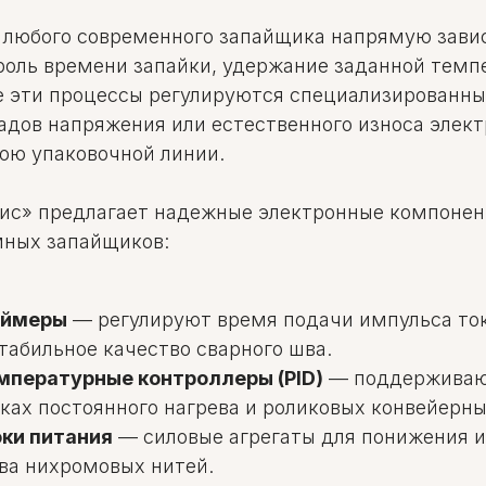
а любого современного запайщика напрямую завис
роль времени запайки, удержание заданной темп
е эти процессы регулируются специализирован
адов напряжения или естественного износа элек
тою упаковочной линии.
с» предлагает надежные электронные компонен
мных запайщиков:
аймеры
— регулируют время подачи импульса ток
табильное качество сварного шва.
мпературные контроллеры (PID)
— поддерживаю
ках постоянного нагрева и роликовых конвейерны
ки питания
— силовые агрегаты для понижения и
ва нихромовых нитей.