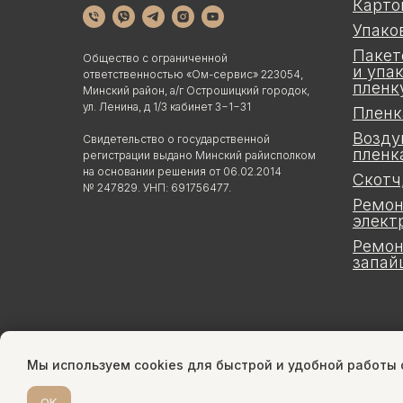
Карто
Упако
Пакет
Общество с ограниченной
и упа
ответственностью «Ом-сервис» 223054,
пленк
Минский район, а/г Острошицкий городок,
ул. Ленина, д 1/3 кабинет 3−1−31
Пленк
Возду
Свидетельство о государственной
пленк
регистрации выдано Минский райисполком
на основании решения от 06.02.2014
Скотч
№ 247829. УНП: 691756477.
Ремон
элект
Ремон
запай
Мы используем cookies для быстрой и удобной работы
OK