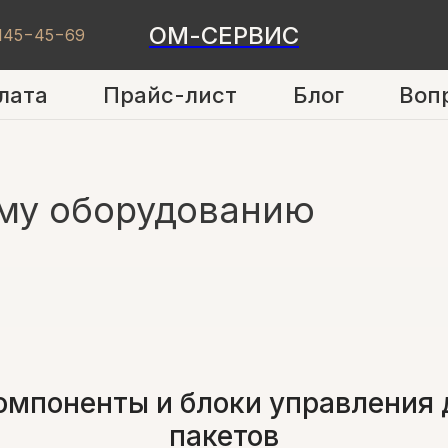
ОМ-СЕРВИС
 145−45−69
лата
Прайс-лист
Блог
Воп
у оборудованию
омпоненты и блоки управления 
пакетов