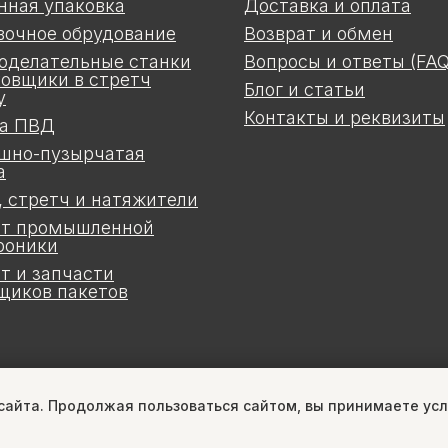
нная упаковка
Доставка и оплата
вочное обрудование
Возврат и обмен
оделательные станки
Вопросы и ответы (FAQ
ковщики в стретч
Блог и статьи
у
Контакты и реквизиты
а ПВД
шно-пузырчатая
а
, стретч и натяжители
т промышленной
роники
т и запчасти
щиков пакетов
 сайта. Продолжая пользоваться сайтом, вы принимаете ус