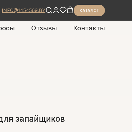
INFO@1454569.BY
КАТАЛОГ
росы
Отзывы
Контакты
для запайщиков