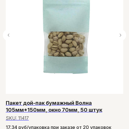
Пакет дой-пак бумажный Волна
П
105мм*150мм, окно 70мм, 50 штук
п
SKU:
11417
S
17,34 руб/упаковка при заказе от 20 упаковок
3,