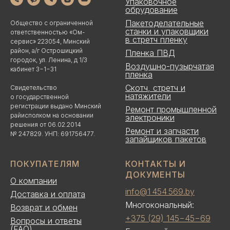
Упаковочное
обрудование
Пакетоделательные
Общество с ограниченной
станки и упаковщики
ответственностью «Ом-
в стретч пленку
сервис» 223054, Минский
район, а/г Острошицкий
Пленка ПВД
городок, ул. Ленина, д 1/3
Воздушно-пузырчатая
кабинет 3−1−31
пленка
Скотч, стретч и
Свидетельство
натяжители
о государственной
регистрации выдано Минский
Ремонт промышленной
райисполком на основании
электроники
решения от 06.02.2014
Ремонт и запчасти
№ 247829. УНП: 691756477.
запайщиков пакетов
ПОКУПАТЕЛЯМ
КОНТАКТЫ И
ДОКУМЕНТЫ
О компании
info@1 454 569.by
Доставка и оплата
Многокональный:
Возврат и обмен
+375 (29) 145−45−69
Вопросы и ответы
(FAQ)