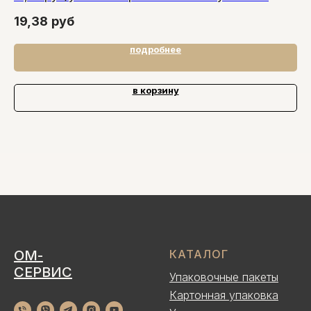
19,38
руб
4
подробнее
в корзину
ОМ-
КАТАЛОГ
СЕРВИС
Упаковочные пакеты
Картонная упаковка