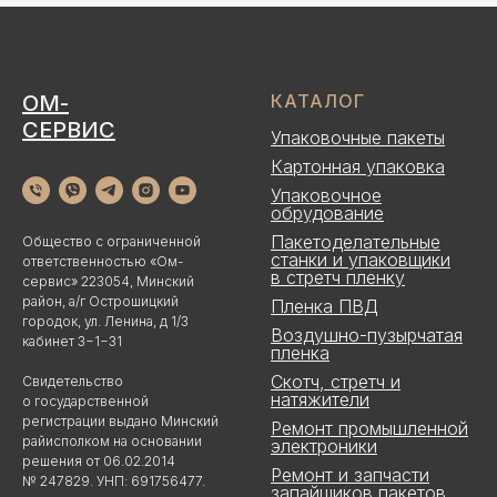
ОМ-
КАТАЛОГ
СЕРВИС
Упаковочные пакеты
Картонная упаковка
Упаковочное
обрудование
Пакетоделательные
Общество с ограниченной
станки и упаковщики
ответственностью «Ом-
в стретч пленку
сервис» 223054, Минский
район, а/г Острошицкий
Пленка ПВД
городок, ул. Ленина, д 1/3
Воздушно-пузырчатая
кабинет 3−1−31
пленка
Скотч, стретч и
Свидетельство
натяжители
о государственной
регистрации выдано Минский
Ремонт промышленной
райисполком на основании
электроники
решения от 06.02.2014
Ремонт и запчасти
№ 247829. УНП: 691756477.
запайщиков пакетов