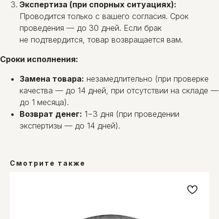
Экспертиза (при спорных ситуациях):
Проводится только с вашего согласия. Срок
проведения — до 30 дней. Если брак
не подтвердится, товар возвращается вам.
Сроки исполнения:
Замена товара:
незамедлительно (при проверке
качества — до 14 дней, при отсутствии на складе —
ОМ-СЕРВИС
до 1 месяца).
г.Минск, ул. Олешева, 14,
2-й этаж, каб. 2.
Возврат денег:
1−3 дня (при проведении
+375 (29) 145-45-69
экспертизы — до 14 дней).
Многоканальный
+375 (17) 300-48-2
6
Городской
info@1454569.by
Instagram
Смотрите также
Viber
YouTube
О компании
Оплата и доставка
Блог