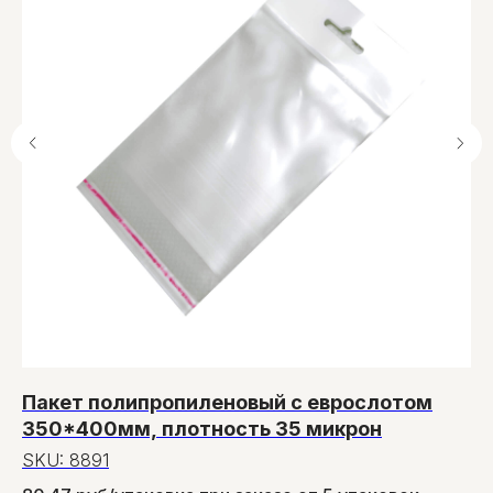
Пакет полипропиленовый с еврослотом
Т
350*400мм, плотность 35 микрон
R
SKU:
8891
S