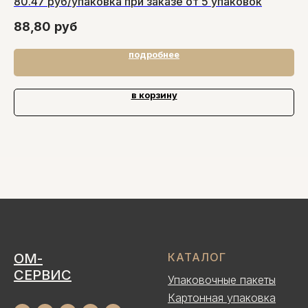
80.47 руб/упаковка при заказе от 5 упаковок
88,80
руб
3
подробнее
в корзину
ОМ-
КАТАЛОГ
СЕРВИС
Упаковочные пакеты
Картонная упаковка