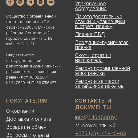
Упаковочное
обрудование
Пакетоделательные
Общество с ограниченной
станки и упаковщики
ответственностью «Ом-
в стретч пленку
сервис» 223054, Минский
район, а/г Острошицкий
Пленка ПВД
городок, ул. Ленина, д 1/3
Воздушно-пузырчатая
кабинет 3−1−31
пленка
Скотч, стретч и
Свидетельство
натяжители
о государственной
регистрации выдано Минский
Ремонт промышленной
райисполком на основании
электроники
решения от 06.02.2014
Ремонт и запчасти
№ 247829. УНП: 691756477.
запайщиков пакетов
ПОКУПАТЕЛЯМ
КОНТАКТЫ И
ДОКУМЕНТЫ
О компании
info@1 454 569.by
Доставка и оплата
Многокональный:
Возврат и обмен
+375 (29) 145−45−69
Вопросы и ответы