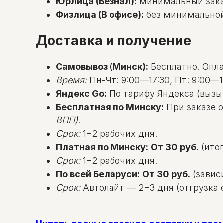
Юрлица (Безнал):
минимальный зак
Физлица (В офисе):
без минимальной с
Доставка и получение
Самовывоз (Минск):
Бесплатно. Оплат
Время:
Пн-Чт: 9:00—17:30, Пт: 9:00—1
Яндекс Go:
По тарифу Яндекса (вызы
Бесплатная по Минску:
При заказе о
ВПП)
.
Срок:
1−2 рабочих дня.
Платная по Минску:
От 30 руб.
(итог
Срок:
1−2 рабочих дня.
По всей Беларуси:
От 30 руб.
(зависи
Срок:
Автолайт — 2−3 дня (отгрузка е