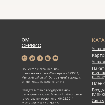
ОМ-
КАТ
СЕРВИС
Упако
Карто
Упако
Пакет
Общество с ограниченной
и упа
ответственностью «Ом-сервис» 223054,
пленк
Минский район, а/г Острошицкий городок,
ул. Ленина, д 1/3 кабинет 3−1−31
Пленк
Возду
Свидетельство о государственной
пленк
регистрации выдано Минский райисполком
на основании решения от 06.02.2014
Скотч
№ 247829. УНП: 691756477.