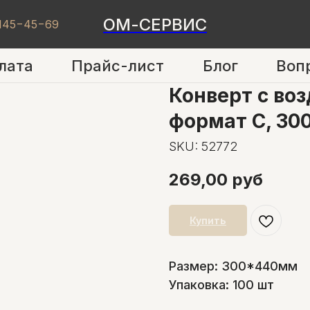
ОМ-СЕРВИС
 145−45−69
лата
Прайс-лист
Блог
Воп
Конверт с во
формат C, 300
SKU:
52772
269,00
руб
Купить
Размер: 300*440мм
Упаковка: 100 шт