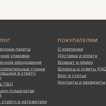
АЛОГ
ПОКУПАТЕЛЯМ
вочные пакеты
О компании
нная упаковка
Доставка и оплата
вочное обрудование
Возврат и обмен
оделательные станки
Вопросы и ответы (FAQ
ковщики в стретч
Блог и статьи
у
Контакты и реквизиты
а ПВД
шно-пузырчатая
а
, стретч и натяжители