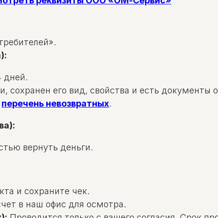
смотреть реквизиты ООО «ОМ-Сервис»
требителей».
):
 дней.
и, сохранен его вид, свойства и есть документы 
в
перечень невозвратных
.
ва):
стью вернуть деньги.
та и сохраните чек.
чет в наш офис для осмотра.
):
Проводится только с вашего согласия. Срок пр