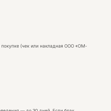
о покупке (чек или накладная ООО «ОМ-
оведения — до 30 дней. Если брак