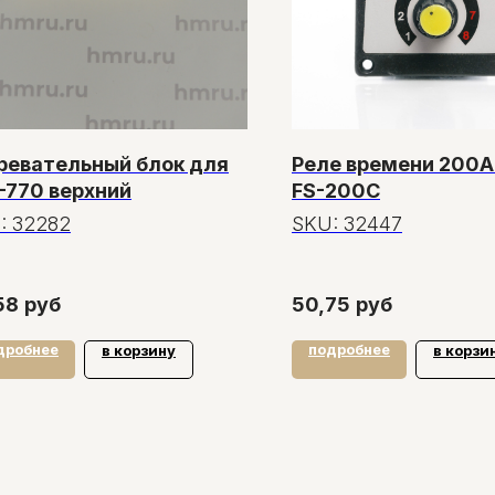
ревательный блок для
Реле времени 200A
-770 верхний
FS-200C
:
32282
SKU:
32447
58
руб
50,75
руб
дробнее
подробнее
в корзину
в корзи