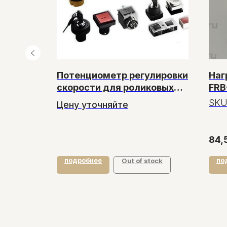
Потенциометр регулировки
Наг
7B для
скорости для роликовых
FRB
запайщиков
SKU
Цену уточняйте
84,
подробнее
по
у
Out of stock