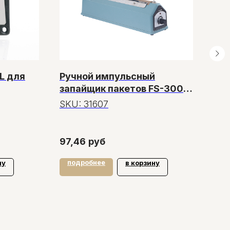
L для
Ручной импульсный
Па
запайщик пакетов FS-300
от
IRON Lite (мет. корп.)
КЛ
SKU:
31607
SK
30
за
97,46
руб
2,8
подробнее
по
ну
в корзину