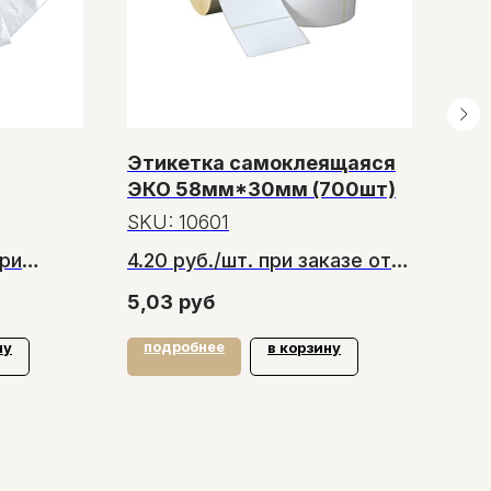
Этикетка самоклеящаяся
Доз
ЭКО 58мм*30мм (700шт)
SK
SKU:
10601
при
4.20 руб./шт. при заказе от
1 4
ок
20 шт.
5,03
руб
подробнее
по
ну
в корзину