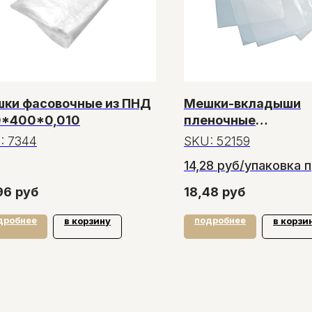
ки фасовочные из ПНД
Мешки-вкладыши
*400*0,010
пленочные
180*350*80мкм
:
7344
SKU:
52159
14,28 руб/упаковка 
заказе от 75 упаков
96
руб
18,48
руб
дробнее
подробнее
в корзину
в корзи