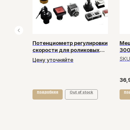
ок для
Потенциометр регулировки
Меш
скорости для роликовых
300
запайщиков
SKU
Цену уточняйте
36,
подробнее
по
у
Out of stock