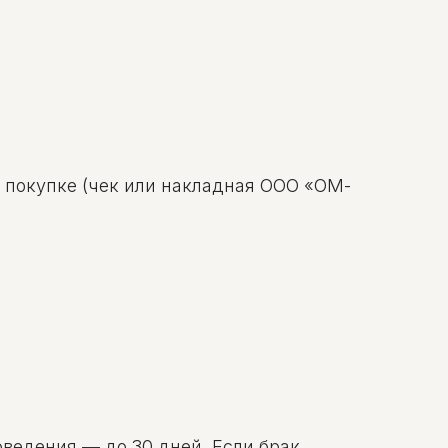
о покупке (чек или накладная ООО «ОМ-
оведения — до 30 дней. Если брак