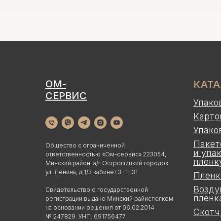
ОМ-
КАТ
СЕРВИС
Упако
Карто
Упако
Пакет
Общество с ограниченной
и упа
ответственностью «Ом-сервис» 223054,
пленк
Минский район, а/г Острошицкий городок,
ул. Ленина, д 1/3 кабинет 3−1−31
Пленк
Возду
Свидетельство о государственной
пленк
регистрации выдано Минский райисполком
на основании решения от 06.02.2014
Скотч
№ 247829. УНП: 691756477.