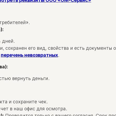
смотреть реквизиты ООО «ОМ-Сервис»
требителей».
):
 дней.
и, сохранен его вид, свойства и есть документы 
в
перечень невозвратных
.
ва):
стью вернуть деньги.
та и сохраните чек.
чет в наш офис для осмотра.
):
Проводится только с вашего согласия. Срок пр