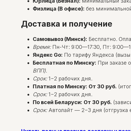
Юрлица (Безнал):
минимальный зак
Физлица (В офисе):
без минимальной с
Доставка и получение
Самовывоз (Минск):
Бесплатно. Оплат
Время:
Пн-Чт: 9:00—17:30, Пт: 9:00—1
Яндекс Go:
По тарифу Яндекса (вызы
Бесплатная по Минску:
При заказе о
ВПП)
.
Срок:
1−2 рабочих дня.
Платная по Минску:
От 30 руб.
(итог
Срок:
1−2 рабочих дня.
По всей Беларуси:
От 30 руб.
(зависи
Срок:
Автолайт — 2−3 дня (отгрузка е