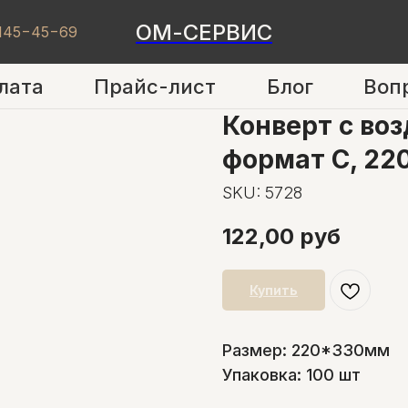
ОМ-СЕРВИС
 145−45−69
лата
Прайс-лист
Блог
Воп
Конверт с во
формат C, 220
SKU:
5728
122,00
руб
Купить
Размер: 220*330мм
Упаковка: 100 шт