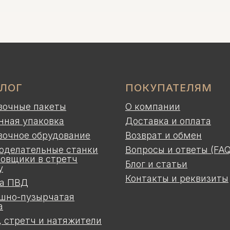
АЛОГ
ПОКУПАТЕЛЯМ
вочные пакеты
О компании
нная упаковка
Доставка и оплата
вочное обрудование
Возврат и обмен
оделательные станки
Вопросы и ответы (FAQ
ковщики в стретч
Блог и статьи
у
Контакты и реквизиты
а ПВД
шно-пузырчатая
а
, стретч и натяжители