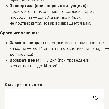
Экспертиза (при спорных ситуациях):
Проводится только с вашего согласия. Срок
проведения — до 30 дней. Если брак
не подтвердится, товар возвращается вам.
Сроки исполнения:
ОМ-СЕРВИС
Замена товара:
незамедлительно (при проверке
г.Минск, ул. Олешева, 14,
качества — до 14 дней, при отсутствии на складе —
2-й этаж, каб. 2.
до 1 месяца).
+375 (29) 145-45-69
Многоканальный
Возврат денег:
1−3 дня (при проведении
+375 (17) 300-48-2
6
Городской
экспертизы — до 14 дней).
info@1454569.by
Instagram
Viber
YouTube
Смотрите также
О компании
Оплата и доставка
Блог
Вопросы