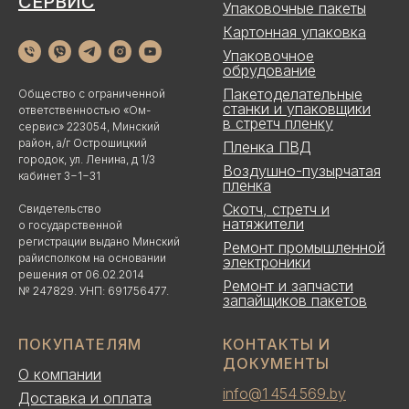
СЕРВИС
Упаковочные пакеты
Картонная упаковка
Упаковочное
обрудование
Пакетоделательные
Общество с ограниченной
станки и упаковщики
ответственностью «Ом-
в стретч пленку
сервис» 223054, Минский
район, а/г Острошицкий
Пленка ПВД
городок, ул. Ленина, д 1/3
Воздушно-пузырчатая
кабинет 3−1−31
пленка
Скотч, стретч и
Свидетельство
натяжители
о государственной
регистрации выдано Минский
Ремонт промышленной
райисполком на основании
электроники
решения от 06.02.2014
Ремонт и запчасти
№ 247829. УНП: 691756477.
запайщиков пакетов
ПОКУПАТЕЛЯМ
КОНТАКТЫ И
ДОКУМЕНТЫ
О компании
info@1 454 569.by
Доставка и оплата