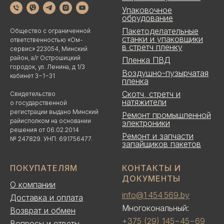
Упаковочное
обрудование
Пакетоделательные
Общество с ограниченной
станки и упаковщики
ответственностью «Ом-
в стретч пленку
сервис» 223054, Минский
район, а/г Острошицкий
Пленка ПВД
городок, ул. Ленина, д 1/3
Воздушно-пузырчатая
кабинет 3−1−31
пленка
Скотч, стретч и
Свидетельство
натяжители
о государственной
регистрации выдано Минский
Ремонт промышленной
райисполком на основании
электроники
решения от 06.02.2014
Ремонт и запчасти
№ 247829. УНП: 691756477.
запайщиков пакетов
ПОКУПАТЕЛЯМ
КОНТАКТЫ И
ДОКУМЕНТЫ
О компании
info@1 454 569.by
Доставка и оплата
Многокональный:
Возврат и обмен
+375 (29) 145−45−69
Вопросы и ответы