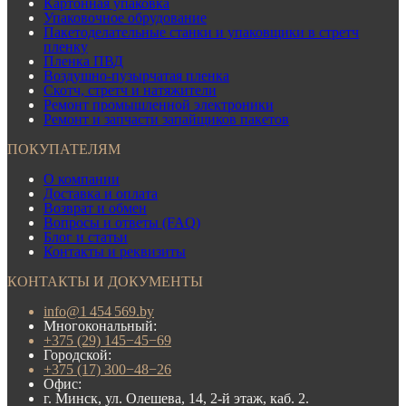
Картонная упаковка
Упаковочное обрудование
Пакетоделательные станки и упаковщики в стретч
пленку
Пленка ПВД
Воздушно-пузырчатая пленка
Скотч, стретч и натяжители
Ремонт промышленной электроники
Ремонт и запчасти запайщиков пакетов
ПОКУПАТЕЛЯМ
О компании
Доставка и оплата
Возврат и обмен
Вопросы и ответы (FAQ)
Блог и статьи
Контакты и реквизиты
КОНТАКТЫ И ДОКУМЕНТЫ
info@1 454 569.by
Многокональный:
+375 (29) 145−45−69
Городской:
+375 (17) 300−48−26
Офис:
г. Минск, ул. Олешева, 14, 2-й этаж, каб. 2.