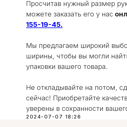
Просчитав нужный размер ру
можете заказать его у нас
онл
155-19-45.
Мы предлагаем широкий выбо
ширины, чтобы вы могли найт
упаковки вашего товара.
Не откладывайте на потом, с
сейчас! Приобретайте качеств
ОМ-СЕРВИС
КАТАЛОГ
уверены в сохранности вашег
г.Минск, ул. Олешева, 14,
Пакеты
2024-07-07 18:26
2-й этаж, каб. 2.
Запайщики пакетов,
рулонодержатели и 
+375 (29) 145-45-69
столы