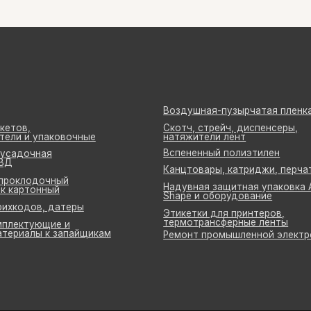
Вспененный полиэтилен
ная
Канцтовары, катриджи, перчатки
дочный
Надувная защитная упаковка Air
онный
Shape и оборудование
в, датеры
Этикетки для принтеров,
термотрансферные ленты
ющие и
ы к запайщикам
Ремонт промышленной электроники
айон, а/г Острошицкий городок, ул.Ленина, д1/3 кабинет 3-1-31
ом на основании решения от 06.02.2014 № 247829. УНП: 691756477.
933, Банк ЗАО "БСБ Банк", пр. Победителей, д23, корпус4, 220 004, г. Минск, 
иказ о назначении директора № 2 от 7.01.2015г