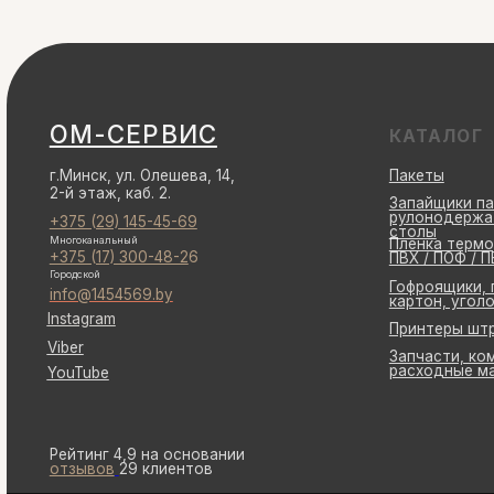
Многоканальный
Пленка термоусадоч
+375 (17) 300-48-2
6
ПВХ / ПОФ / ПВД
Городской
Гофроящики, прокло
info@1454569.by
картон, уголок карт
Instagram
Принтеры штрихкодо
Viber
Запчасти, комплекту
расходные материал
YouTube
Рейтинг 4,9 на основании
отзывов
29 клиентов
Общество с ограниченной ответственностью "Ом-сервис" 223054, Минский р
Свидетельство о государственной регистрации выдано Минский райисполк
Банковские реквизиты: УНП 691 756 477, Р/с BY81UNBS30121372800040000
Директор Малышко Игорь Максимович (действует на основании Устава), пр