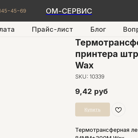
ОМ-СЕРВИС
 145−45−69
лата
Прайс-лист
Блог
Воп
Термотрансфе
принтера шт
Wax
SKU:
10339
9,42
руб
Купить
Термотрансферная ле