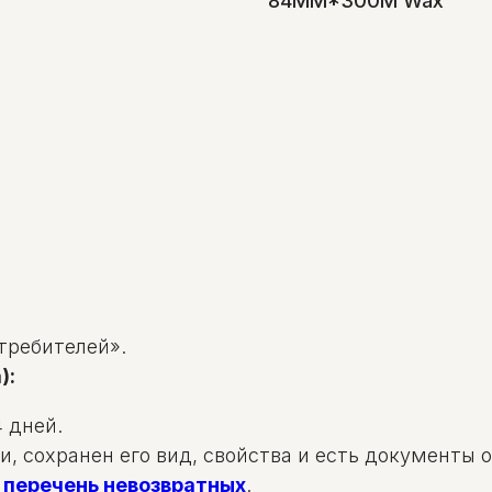
84ММ*300М Wax
требителей».
):
 дней.
и, сохранен его вид, свойства и есть документы 
в
перечень невозвратных
.