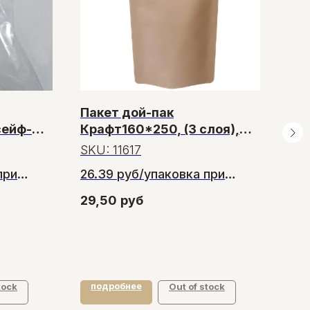
Пакет дой-пак
Них
сейф-
Крафт160*250, (3 слоя),
мм
50шт упаковка
SKU:
11617
SK
0мм,
при
26.39 руб/упаковка при
ок
заказе от 20упаковок
29,50
руб
40
подробнее
по
tock
Out of stock