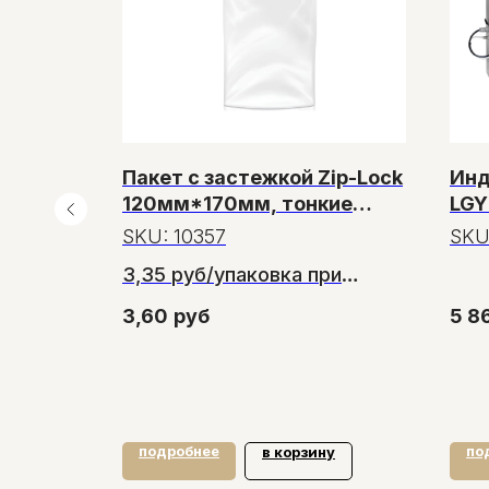
ком,
Пакет с застежкой Zip-Lock
Инд
т
120мм*170мм, тонкие
LGY
26микрон, 100 пакетов
SKU:
10357
SKU
зе от 5
3,35 руб/упаковка при
заказе от 120 упаковок
3,60
руб
5 8
подробнее
по
у
в корзину