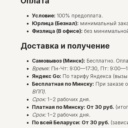
Оплата
Условие:
100% предоплата.
Юрлица (Безнал):
минимальный зак
Физлица (В офисе):
без минимальной с
Доставка и получение
Самовывоз (Минск):
Бесплатно. Оплат
Время:
Пн-Чт: 9:00—17:30, Пт: 9:00—1
Яндекс Go:
По тарифу Яндекса (вызы
Бесплатная по Минску:
При заказе о
ВПП)
.
Срок:
1−2 рабочих дня.
Платная по Минску:
От 30 руб.
(итог
Срок:
1−2 рабочих дня.
По всей Беларуси:
От 30 руб.
(зависи