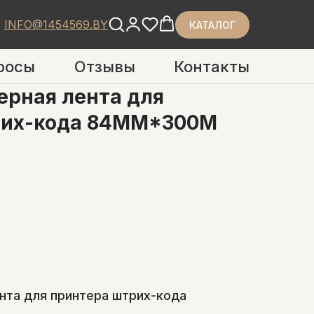
INFO@1454569.BY
КАТАЛОГ
росы
Отзывы
Контакты
рная лента для
рих-кода 84ММ*300М
нта для принтера штрих-кода