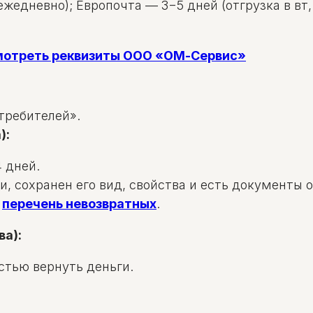
жедневно); Европочта — 3−5 дней (отгрузка в вт, 
смотреть реквизиты ООО «ОМ-Сервис»
требителей».
):
 дней.
и, сохранен его вид, свойства и есть документы 
в
перечень невозвратных
.
ва):
стью вернуть деньги.