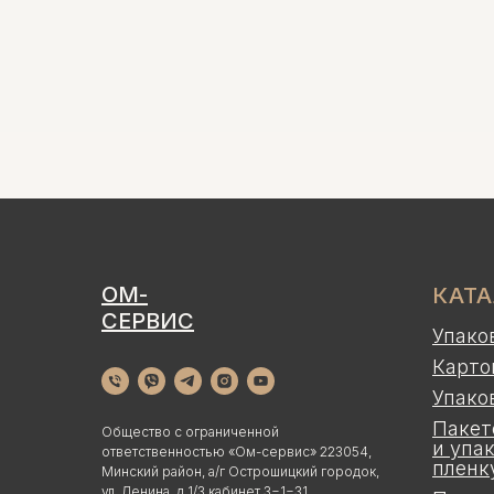
ОМ-
КАТ
СЕРВИС
Упако
Карто
Упако
Пакет
Общество с ограниченной
и упа
ответственностью «Ом-сервис» 223054,
пленк
Минский район, а/г Острошицкий городок,
ул. Ленина, д 1/3 кабинет 3−1−31