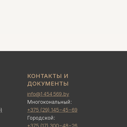
КОНТАКТЫ И
ДОКУМЕНТЫ
info@1 454 569.by
Многокональный:
+375 (29) 145−45−69
)
Городской:
+375 (17) 300−48−26