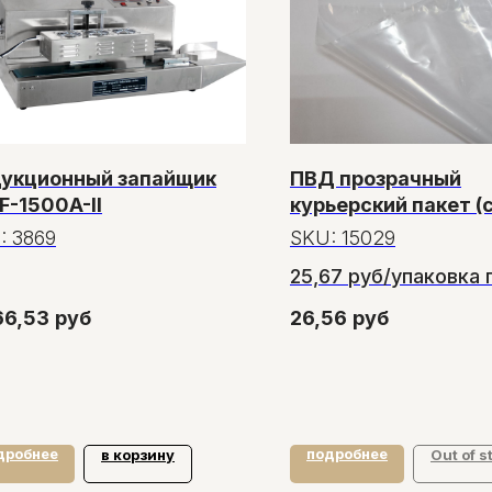
укционный запайщик
ПВД прозрачный
F-1500A-II
курьерский пакет (
пакет) с клеевым
:
3869
SKU:
15029
клапаном, 280*37
25,67 руб/упаковка 
100штук в упаковке
заказе от 25 упаков
66,53
руб
26,56
руб
дробнее
подробнее
в корзину
Out of s