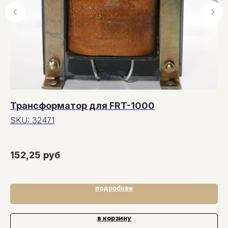
Трансформатор для FRT-1000
К
SKU:
32471
S
6,
152,25
руб
8
подробнее
в корзину