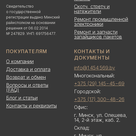
Скотч, стретч и
Свидетельство
натяжители
о государственной
регистрации выдано Минский
Ремонт промышленной
райисполком на основании
электроники
решения от 06.02.2014
Ремонт и запчасти
№ 247829. УНП: 691756477.
запайщиков пакетов
ПОКУПАТЕЛЯМ
КОНТАКТЫ И
ДОКУМЕНТЫ
О компании
info@1 454 569.by
Доставка и оплата
Многокональный:
Возврат и обмен
+375 (29) 145−45−69
Вопросы и ответы
(FAQ)
Городской:
Блог и статьи
+375 (17) 300−48−26
Контакты и реквизиты
Офис:
г. Минск, ул. Олешева,
14, 2-й этаж, каб. 2.
Склад:
г. Минск, ул