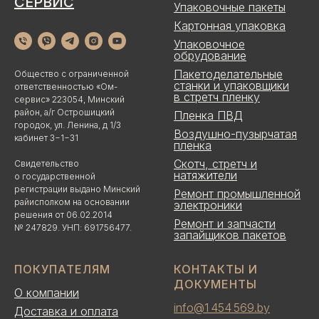
СЕРВИС
Упаковочные пакеты
Картонная упаковка
Упаковочное
обрудование
Пакетоделательные
Общество с ограниченной
станки и упаковщики
ответственностью «Ом-
в стретч пленку
сервис» 223054, Минский
район, а/г Острошицкий
Пленка ПВД
городок, ул. Ленина, д 1/3
Воздушно-пузырчатая
кабинет 3−1−31
пленка
Скотч, стретч и
Свидетельство
натяжители
о государственной
регистрации выдано Минский
Ремонт промышленной
райисполком на основании
электроники
решения от 06.02.2014
Ремонт и запчасти
№ 247829. УНП: 691756477.
запайщиков пакетов
ПОКУПАТЕЛЯМ
КОНТАКТЫ И
ДОКУМЕНТЫ
О компании
info@1 454 569.by
Доставка и оплата