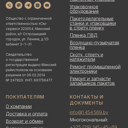
Упаковочное
обрудование
Пакетоделательные
Общество с ограниченной
станки и упаковщики
ответственностью «Ом-
в стретч пленку
сервис» 223054, Минский
район, а/г Острошицкий
Пленка ПВД
городок, ул. Ленина, д 1/3
Воздушно-пузырчатая
кабинет 3−1−31
пленка
Скотч, стретч и
Свидетельство
натяжители
о государственной
регистрации выдано Минский
Ремонт промышленной
райисполком на основании
электроники
решения от 06.02.2014
Ремонт и запчасти
№ 247829. УНП: 691756477.
запайщиков пакетов
ПОКУПАТЕЛЯМ
КОНТАКТЫ И
ДОКУМЕНТЫ
О компании
info@1 454 569.by
Доставка и оплата
Многокональный:
Возврат и обмен
+375 (29) 145−45−69