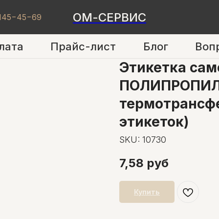
ОМ-СЕРВИС
 145−45−69
лата
Прайс-лист
Блог
Воп
Этикетка са
ПОЛИПРОПИЛ
термотрансф
этикеток)
SKU:
10730
7,58
руб
Купить