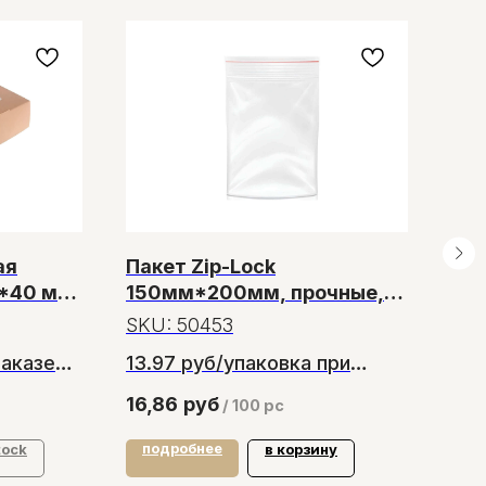
Н
ая
Пакет Zip-Lock
Ме
0*40 мм
150мм*200мм, прочные,
пле
100 пакетов
40
SKU:
50453
SK
заказе
13.97 руб/упаковка при
470
заказе от 30 упаковок
от 
16,86
руб
60
/
100 pc
подробнее
по
tock
в корзину