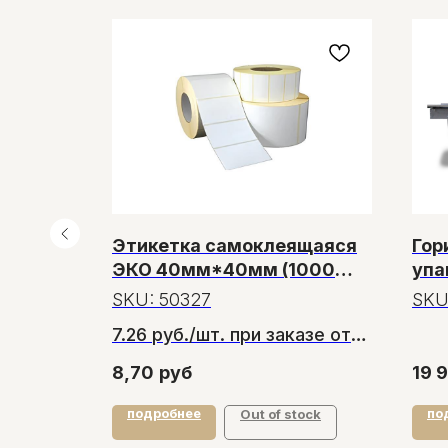
рный
Этикетка самоклеящаяся
Гор
альный
ЭКО 40мм*40мм (1000
упа
II SS
этикеток)
250
SKU:
50327
SKU
мм,
7.26 руб./шт. при заказе от
150
20 шт.
8,70
руб
19 
подробнее
по
у
Out of stock