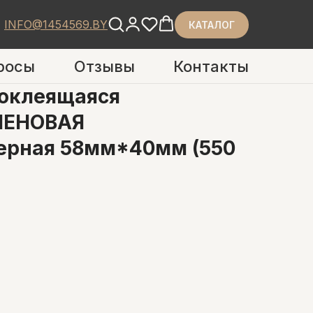
INFO@1454569.BY
КАТАЛОГ
росы
Отзывы
Контакты
моклеящаяся
ЕНОВАЯ
ерная 58мм*40мм (550