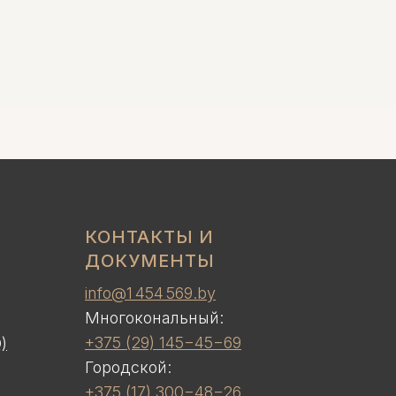
КОНТАКТЫ И
ДОКУМЕНТЫ
info@1 454 569.by
Многокональный:
+375 (29) 145−45−69
)
Городской:
+375 (17) 300−48−26