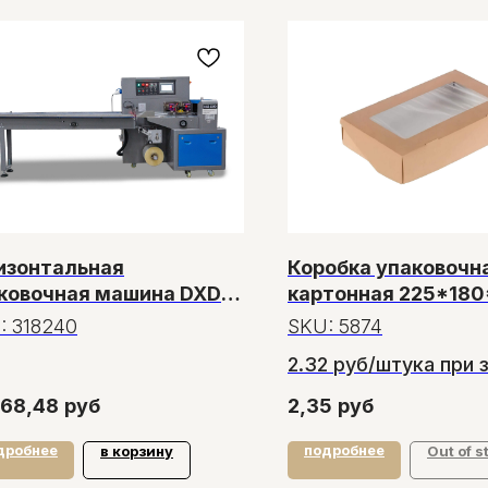
изонтальная
Коробка упаковочн
ковочная машина DXDZ-
картонная 225*18
XD (3 servo, лент. 140
окно
:
318240
SKU:
5874
 рег.форм., min bag L
2.32 руб/штука при 
, H 50, 1 позиц.нож)
от 2 штук
968,48
руб
2,35
руб
дробнее
подробнее
в корзину
Out of s