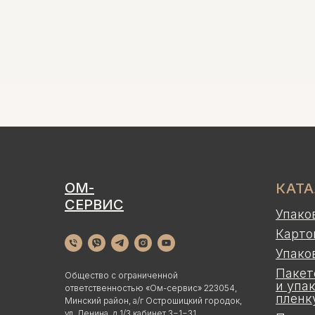
ОМ-
КАТ
СЕРВИС
Упако
Карто
Упако
Пакет
Общество с ограниченной
и упа
ответственностью «Ом-сервис» 223054,
пленк
Минский район, а/г Острошицкий городок,
ул. Ленина, д 1/3 кабинет 3−1−31