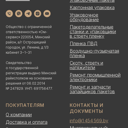
Упаковочные пакеты
Картонная упаковка
Упаковочное
обрудование
Пакетоделательные
Общество с ограниченной
станки и упаковщики
ответственностью «Ом-
в стретч пленку
сервис» 223054, Минский
район, а/г Острошицкий
Пленка ПВД
городок, ул. Ленина, д 1/3
Воздушно-пузырчатая
кабинет 3−1−31
пленка
Скотч, стретч и
Свидетельство
натяжители
о государственной
регистрации выдано Минский
Ремонт промышленной
райисполком на основании
электроники
решения от 06.02.2014
Ремонт и запчасти
№ 247829. УНП: 691756477.
запайщиков пакетов
ПОКУПАТЕЛЯМ
КОНТАКТЫ И
ДОКУМЕНТЫ
О компании
info@1 454 569.by
Доставка и оплата