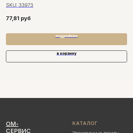
пр
SKU:
33973
S
77,81
руб
37
подробнее
в корзину
ОМ-
КАТАЛОГ
СЕРВИС