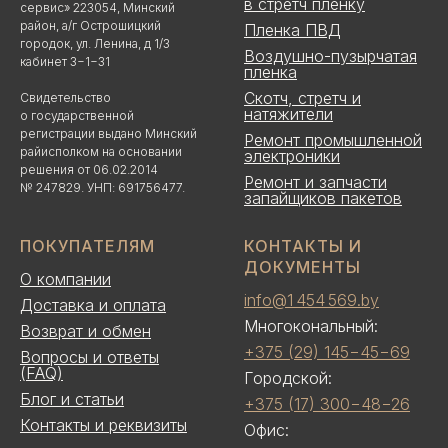
в стретч пленку
сервис» 223054, Минский
район, а/г Острошицкий
Пленка ПВД
городок, ул. Ленина, д 1/3
Воздушно-пузырчатая
кабинет 3−1−31
пленка
Скотч, стретч и
Свидетельство
натяжители
о государственной
регистрации выдано Минский
Ремонт промышленной
райисполком на основании
электроники
решения от 06.02.2014
Ремонт и запчасти
№ 247829. УНП: 691756477.
запайщиков пакетов
ПОКУПАТЕЛЯМ
КОНТАКТЫ И
ДОКУМЕНТЫ
О компании
info@1 454 569.by
Доставка и оплата
Многокональный:
Возврат и обмен
+375 (29) 145−45−69
Вопросы и ответы
(FAQ)
Городской:
Блог и статьи
+375 (17) 300−48−26
Контакты и реквизиты
Офис: