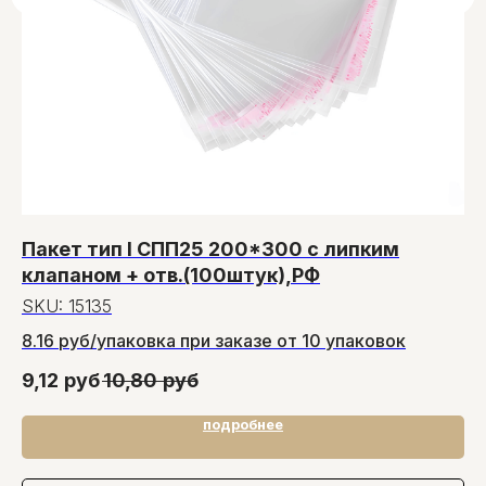
Пакет тип I СПП25 200*300 с липким
С
клапаном + отв.(100штук),РФ
х
SKU:
15135
S
8.16 руб/упаковка при заказе от 10 упаковок
Ск
9,12
руб
10,80
руб
46
подробнее