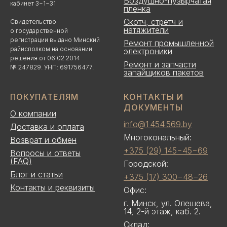
Воздушно-пузырчатая
кабинет 3−1−31
пленка
Скотч, стретч и
Свидетельство
натяжители
о государственной
регистрации выдано Минский
Ремонт промышленной
райисполком на основании
электроники
решения от 06.02.2014
Ремонт и запчасти
№ 247829. УНП: 691756477.
запайщиков пакетов
ПОКУПАТЕЛЯМ
КОНТАКТЫ И
ДОКУМЕНТЫ
О компании
info@1 454 569.by
Доставка и оплата
Многокональный:
Возврат и обмен
+375 (29) 145−45−69
Вопросы и ответы
(FAQ)
Городской:
Блог и статьи
+375 (17) 300−48−26
Контакты и реквизиты
Офис:
г. Минск, ул. Олешева,
14, 2-й этаж, каб. 2.
Склад: