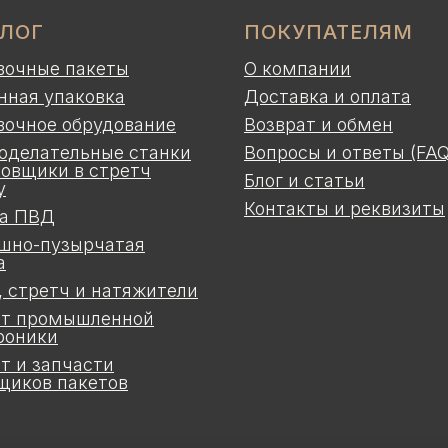
АЛОГ
ПОКУПАТЕЛЯМ
вочные пакеты
О компании
нная упаковка
Доставка и оплата
вочное обрудование
Возврат и обмен
оделательные станки
Вопросы и ответы (FAQ
ковщики в стретч
Блог и статьи
у
Контакты и реквизиты
а ПВД
шно-пузырчатая
а
, стретч и натяжители
т промышленной
роники
т и запчасти
щиков пакетов