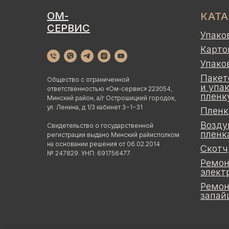
ОМ-
КАТ
СЕРВИС
Упако
Карто
Упако
Пакет
Общество с ограниченной
и упа
ответственностью «Ом-сервис» 223054,
пленк
Минский район, а/г Острошицкий городок,
ул. Ленина, д 1/3 кабинет 3−1−31
Пленк
Возду
Свидетельство о государственной
пленк
регистрации выдано Минский райисполком
на основании решения от 06.02.2014
Скотч
№ 247829. УНП: 691756477.
Ремон
элект
Ремон
запай