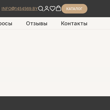
INFO@1454569.BY
КАТАЛОГ
росы
Отзывы
Контакты