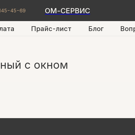
ОМ-СЕРВИС
 145−45−69
лата
Прайс-лист
Блог
Воп
ый с окном