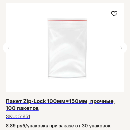
ОМ-СЕРВИС
г.Минск, ул. Олешева, 14,
2-й этаж, каб. 2.
+375 (29) 145-45-69
Многоканальный
Пакет Zip-Lock 100мм*150мм, прочные,
К
+375 (17) 300-48-2
6
Городской
100 пакетов
info@1454569.by
S
Instagram
SKU:
51851
5 
Viber
8.89 руб/упаковка при заказе от 30 упаковок
YouTube
5