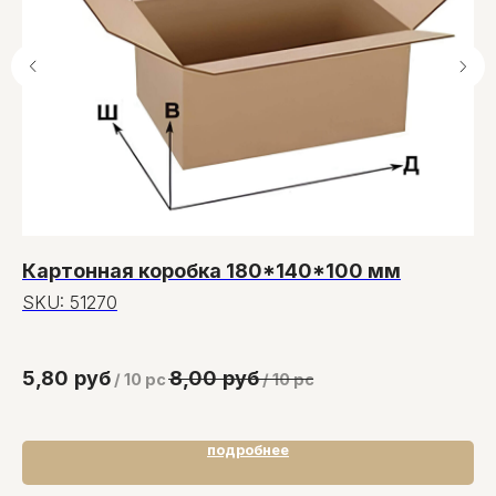
Картонная коробка 180*140*100 мм
П
ш
SKU:
51270
S
36
5,80
руб
8,00
руб
/
10 pc
/
10 pc
3
подробнее