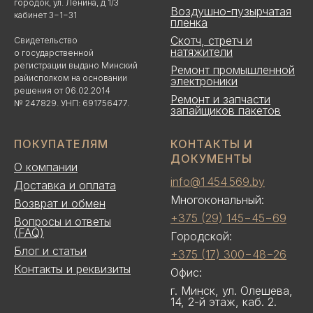
городок, ул. Ленина, д 1/3
Воздушно-пузырчатая
кабинет 3−1−31
пленка
Скотч, стретч и
Свидетельство
натяжители
о государственной
регистрации выдано Минский
Ремонт промышленной
райисполком на основании
электроники
решения от 06.02.2014
Ремонт и запчасти
№ 247829. УНП: 691756477.
запайщиков пакетов
ПОКУПАТЕЛЯМ
КОНТАКТЫ И
ДОКУМЕНТЫ
О компании
info@1 454 569.by
Доставка и оплата
Многокональный:
Возврат и обмен
+375 (29) 145−45−69
Вопросы и ответы
(FAQ)
Городской:
Блог и статьи
+375 (17) 300−48−26
Контакты и реквизиты
Офис:
г. Минск, ул. Олешева,
14, 2-й этаж, каб. 2.