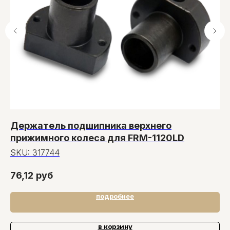
Держатель подшипника верхнего
П
прижимного колеса для FRM-1120LD
о
н
SKU:
317744
S
76,12
руб
10
подробнее
в корзину