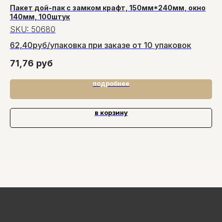
Пакет дой-пак с замком крафт, 150мм*240мм, окно
Ка
140мм, 100штук
S
SKU:
50680
9.
62,40руб/упаковка при заказе от 10 упаковок
10
71,76
руб
подробнее
в корзину