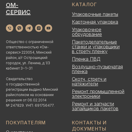
ОМ-
КАТАЛОГ
СЕРВИС
Упаковочные пакеты
Картонная упаковка
Упаковочное
обрудование
Пакетоделательные
Общество с ограниченной
станки и упаковщики
ответственностью «Ом-
в стретч пленку
сервис» 223054, Минский
район, а/г Острошицкий
Пленка ПВД
городок, ул. Ленина, д 1/3
Воздушно-пузырчатая
кабинет 3−1−31
пленка
Скотч, стретч и
Свидетельство
натяжители
о государственной
регистрации выдано Минский
Ремонт промышленной
райисполком на основании
электроники
решения от 06.02.2014
Ремонт и запчасти
№ 247829. УНП: 691756477.
запайщиков пакетов
ПОКУПАТЕЛЯМ
КОНТАКТЫ И
ДОКУМЕНТЫ