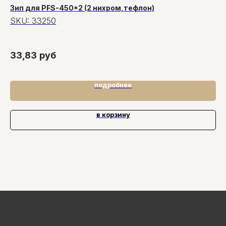
Зип для PFS-450*2 (2 нихром,тефлон)
СП
кл
SKU:
33250
S
33,83
руб
8
подробнее
в корзину