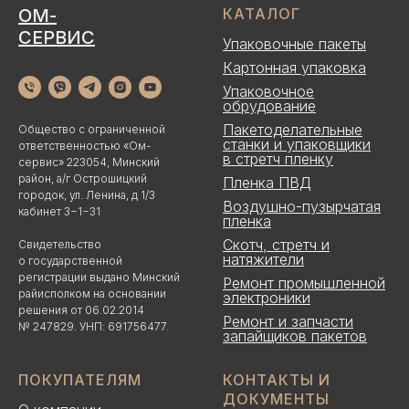
ОМ-
КАТАЛОГ
СЕРВИС
Упаковочные пакеты
Картонная упаковка
Упаковочное
обрудование
Пакетоделательные
Общество с ограниченной
станки и упаковщики
ответственностью «Ом-
в стретч пленку
сервис» 223054, Минский
район, а/г Острошицкий
Пленка ПВД
городок, ул. Ленина, д 1/3
Воздушно-пузырчатая
кабинет 3−1−31
пленка
Скотч, стретч и
Свидетельство
натяжители
о государственной
регистрации выдано Минский
Ремонт промышленной
райисполком на основании
электроники
решения от 06.02.2014
Ремонт и запчасти
№ 247829. УНП: 691756477.
запайщиков пакетов
ПОКУПАТЕЛЯМ
КОНТАКТЫ И
ДОКУМЕНТЫ