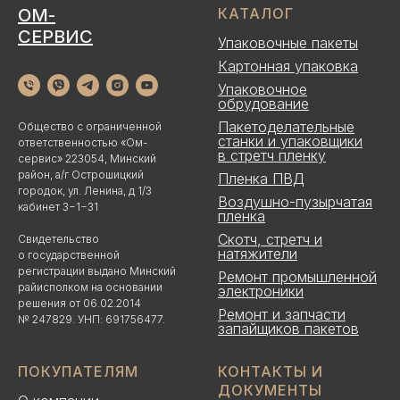
ОМ-
КАТАЛОГ
СЕРВИС
Упаковочные пакеты
Картонная упаковка
Упаковочное
обрудование
Пакетоделательные
Общество с ограниченной
станки и упаковщики
ответственностью «Ом-
в стретч пленку
сервис» 223054, Минский
район, а/г Острошицкий
Пленка ПВД
городок, ул. Ленина, д 1/3
Воздушно-пузырчатая
кабинет 3−1−31
пленка
Скотч, стретч и
Свидетельство
натяжители
о государственной
регистрации выдано Минский
Ремонт промышленной
райисполком на основании
электроники
решения от 06.02.2014
Ремонт и запчасти
№ 247829. УНП: 691756477.
запайщиков пакетов
ПОКУПАТЕЛЯМ
КОНТАКТЫ И
ДОКУМЕНТЫ