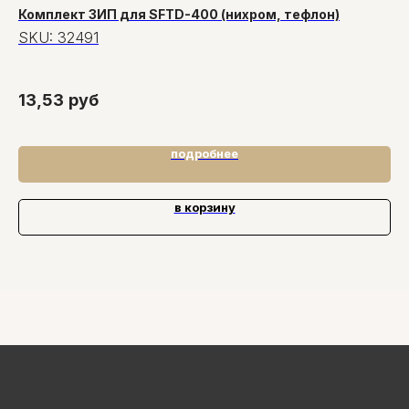
Комплект ЗИП для SFTD-400 (нихром, тефлон)
Па
ос
SKU:
32491
S
40
13,53
руб
4
подробнее
в корзину