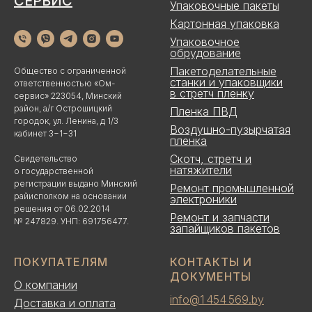
СЕРВИС
Упаковочные пакеты
Картонная упаковка
Упаковочное
обрудование
Пакетоделательные
Общество с ограниченной
станки и упаковщики
ответственностью «Ом-
в стретч пленку
сервис» 223054, Минский
район, а/г Острошицкий
Пленка ПВД
городок, ул. Ленина, д 1/3
Воздушно-пузырчатая
кабинет 3−1−31
пленка
Скотч, стретч и
Свидетельство
натяжители
о государственной
регистрации выдано Минский
Ремонт промышленной
райисполком на основании
электроники
решения от 06.02.2014
Ремонт и запчасти
№ 247829. УНП: 691756477.
запайщиков пакетов
ПОКУПАТЕЛЯМ
КОНТАКТЫ И
ДОКУМЕНТЫ
О компании
info@1 454 569.by
Доставка и оплата