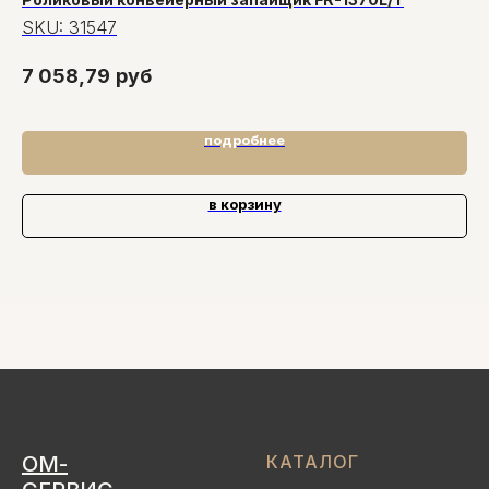
сб
SKU:
31547
S
7 058,79
руб
4
подробнее
в корзину
ОМ-
КАТАЛОГ