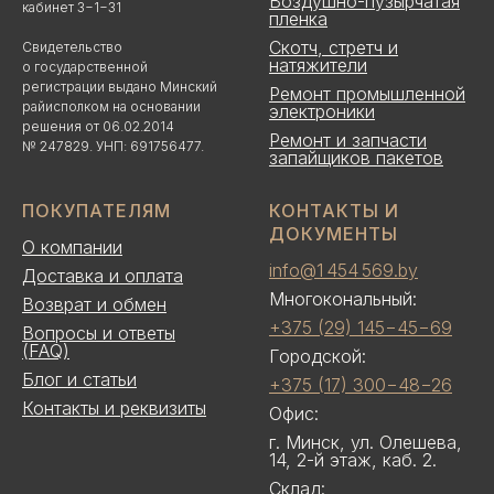
Воздушно-пузырчатая
кабинет 3−1−31
пленка
Скотч, стретч и
Свидетельство
натяжители
о государственной
регистрации выдано Минский
Ремонт промышленной
райисполком на основании
электроники
решения от 06.02.2014
Ремонт и запчасти
№ 247829. УНП: 691756477.
запайщиков пакетов
ПОКУПАТЕЛЯМ
КОНТАКТЫ И
ДОКУМЕНТЫ
О компании
info@1 454 569.by
Доставка и оплата
Многокональный:
Возврат и обмен
+375 (29) 145−45−69
Вопросы и ответы
(FAQ)
Городской:
Блог и статьи
+375 (17) 300−48−26
Контакты и реквизиты
Офис:
г. Минск, ул. Олешева,
14, 2-й этаж, каб. 2.
Склад: