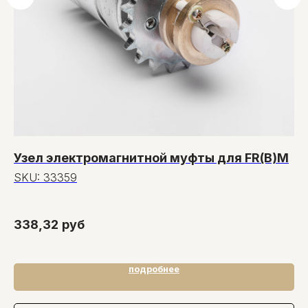
Узел электромагнитной муфты для FR(B)M
П
м
SKU:
33359
S
70
338,32
руб
7
подробнее