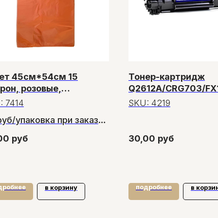
ет 45см*54см 15
Тонер-картридж
рон, розовые,
Q2612A/CRG703/FX
нжевые
Китай
:
7414
SKU:
4219
руб/упаковка при заказе
15 упаковок
00
руб
30,00
руб
дробнее
подробнее
в корзину
в корзи