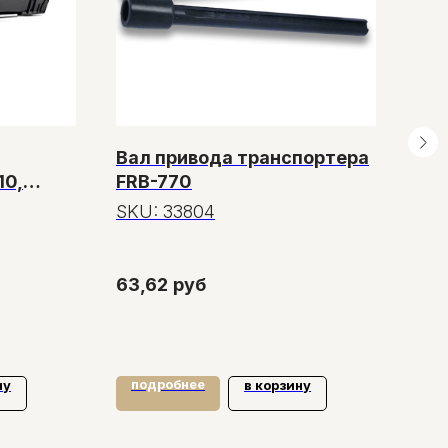
Вал привода транспортера
Ко
10,
FRB-770
SK
SKU:
33804
25,
63,62
руб
подробнее
по
ну
в корзину