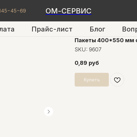
ОМ-СЕРВИС
 145−45−69
лата
Прайс-лист
Блог
Воп
Пакеты 400*550 мм с
SKU:
9607
0,89
руб
Купить