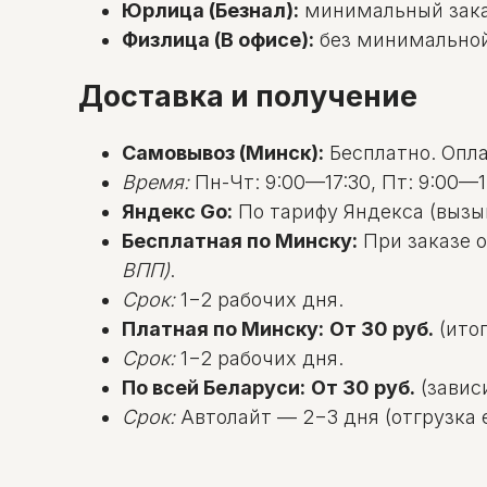
Юрлица (Безнал):
минимальный зак
Физлица (В офисе):
без минимальной с
Доставка и получение
Самовывоз (Минск):
Бесплатно. Оплат
Время:
Пн-Чт: 9:00—17:30, Пт: 9:00—1
Яндекс Go:
По тарифу Яндекса (вызы
Бесплатная по Минску:
При заказе о
ВПП)
.
Срок:
1−2 рабочих дня.
Платная по Минску:
От 30 руб.
(итог
Срок:
1−2 рабочих дня.
По всей Беларуси:
От 30 руб.
(зависи
Срок:
Автолайт — 2−3 дня (отгрузка е