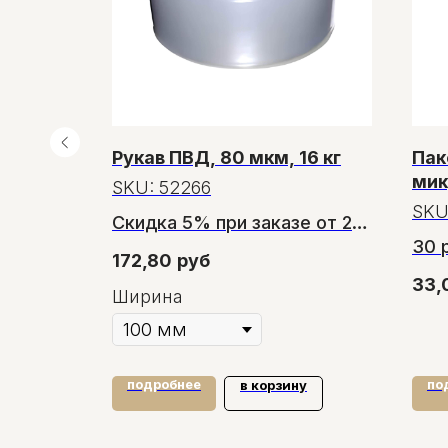
Рукав ПВД, 80 мкм, 16 кг
Пак
чные,
мик
SKU:
52266
ора
SKU
Скидка 5% при заказе от 2
 от
30 
рулонов
172,80
руб
от 
Скидка 11% при заказе от 6
33,
Ширина
рулонов
подробнее
по
у
в корзину