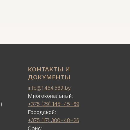
КОНТАКТЫ И
ДОКУМЕНТЫ
info@1 454 569.by
Многокональный:
+375 (29) 145−45−69
)
Городской:
+375 (17) 300−48−26
Офис: