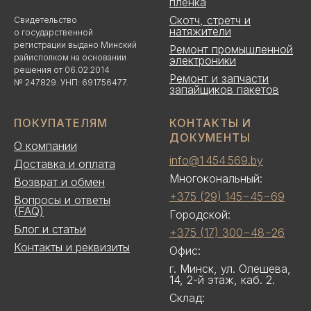
пленка
Скотч, стретч и
Свидетельство
натяжители
о государственной
регистрации выдано Минский
Ремонт промышленной
райисполком на основании
электроники
решения от 06.02.2014
Ремонт и запчасти
№ 247829. УНП: 691756477.
запайщиков пакетов
ПОКУПАТЕЛЯМ
КОНТАКТЫ И
ДОКУМЕНТЫ
О компании
info@1 454 569.by
Доставка и оплата
Многокональный:
Возврат и обмен
+375 (29) 145−45−69
Вопросы и ответы
(FAQ)
Городской:
Блог и статьи
+375 (17) 300−48−26
Контакты и реквизиты
Офис:
г. Минск, ул. Олешева,
14, 2-й этаж, каб. 2.
Склад: