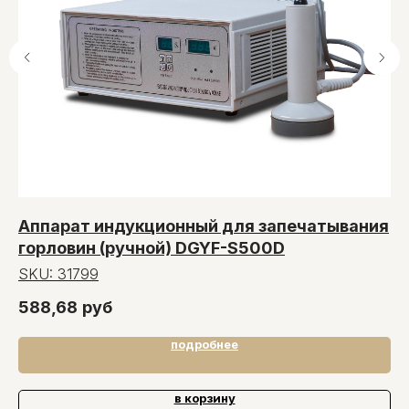
Аппарат индукционный для запечатывания
Р
горловин (ручной) DGYF-S500D
6
SKU:
31799
S
588,68
руб
26
подробнее
в корзину