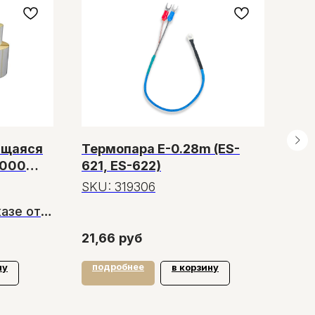
ящаяся
Термопара E-0.28m (ES-
Пак
1000
621, ES-622)
ев
пло
SKU:
319306
SK
казе от
14,
от 
21,66
руб
15,
подробнее
по
ну
в корзину