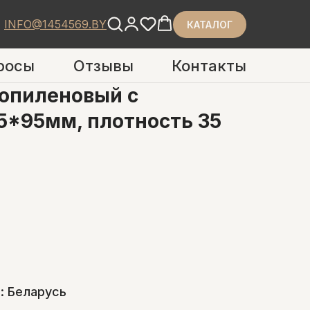
INFO@1454569.BY
КАТАЛОГ
росы
Отзывы
Контакты
опиленовый с
5*95мм, плотность 35
: Беларусь