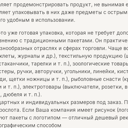
оляет продемонстрировать продукт, не вынимая ег
оляет упаковывать в них даже предметы с острым
го удобным в использовании.
то уже готовая упаковка, которая не требует доп
авнению с традиционными пакетами. Он практиче
нообразных отраслях и сферах торговли. Чаще в
еты, журналы и др.), текстильную продукцию (шап
аканчики, тарелки и т. п.), зоологические товары
еры, ручки, авторучки, угольники, линейки, кист
и, щетки ножницы и т. п.), рыболовные снасти (крю
и т. п.), электротовары (выключатели, розетки, в
дюбеля и т. п.).
дартных и индивидуальных размеров под заказ. 
рослота. Если Ваша компания имеет рисунок (лог
есуют пакеты с логотипом — отличный дешевый р
сографическим способом