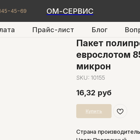
ОМ-СЕРВИС
 145−45−69
лата
Прайс-лист
Блог
Воп
Пакет полипр
еврослотом 8
микрон
SKU:
10155
16,32
руб
Купить
Страна производитель