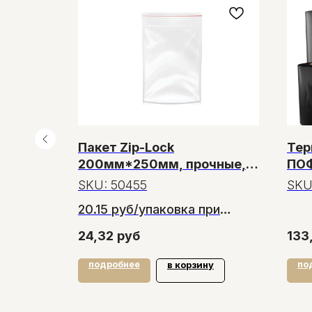
Пакет Zip-Lock
Тер
200мм*250мм, прочные,
ПОФ
100 пакетов
(40
SKU:
50455
SKU
20.15 руб/упаковка при
заказе от 150 упаковок
24,32
руб
133
подробнее
по
tock
в корзину