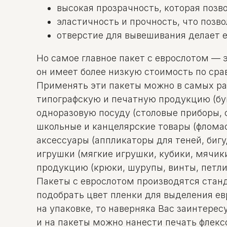
высокая прозрачность, которая позв
эластичность и прочность, что позв
отверстие для вывешивания делает е
Но самое главное пакет с еврослотом — э
он имеет более низкую стоимость по ср
Применять эти пакеты можно в самых раз
типографскую и печатную продукцию (букл
одноразовую посуду (столовые приборы, ст
школьные и канцелярские товары (фломаст
аксессуары (аппликаторы для теней, бигуд
игрушки (мягкие игрушки, кубики, мячики 
продукцию (крюки, шурупы, винты, петли, 
Пакеты с еврослотом производятся стан
подобрать цвет пленки для выделения ев
на упаковке, то наверняка Вас заинтер
и на пакеты можно нанести печать флек