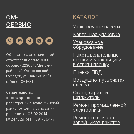
ОМ-
КАТАЛОГ
СЕРВИС
Упаковочные пакеты
Картонная упаковка
Упаковочное
обрудование
Пакетоделательные
Общество с ограниченной
станки и упаковщики
ответственностью «Ом-
в стретч пленку
сервис» 223054, Минский
район, а/г Острошицкий
Пленка ПВД
городок, ул. Ленина, д 1/3
Воздушно-пузырчатая
кабинет 3−1−31
пленка
Скотч, стретч и
Свидетельство
натяжители
о государственной
регистрации выдано Минский
Ремонт промышленной
райисполком на основании
электроники
решения от 06.02.2014
Ремонт и запчасти
№ 247829. УНП: 691756477.
запайщиков пакетов