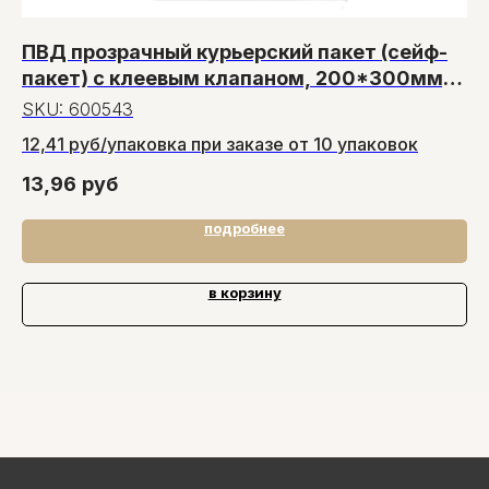
ПВД прозрачный курьерский пакет (сейф-
П
пакет) с клеевым клапаном, 200*300мм,
п
100 штук в упаковке
SKU:
600543
S
12,41 руб/упаковка при заказе от 10 упаковок
5.
13,96
руб
6,
подробнее
в корзину