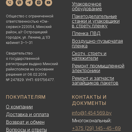
Упаковочное
обрудование
Пакетоделательные
Общество с ограниченной
станки и упаковщики
ответственностью «Ом-
в стретч пленку
сервис» 223054, Минский
район, а/г Острошицкий
Пленка ПВД
городок, ул. Ленина, д 1/3
Воздушно-пузырчатая
кабинет 3−1−31
пленка
Скотч, стретч и
Свидетельство
натяжители
о государственной
регистрации выдано Минский
Ремонт промышленной
райисполком на основании
электроники
решения от 06.02.2014
Ремонт и запчасти
№ 247829. УНП: 691756477.
запайщиков пакетов
ПОКУПАТЕЛЯМ
КОНТАКТЫ И
ДОКУМЕНТЫ
О компании
info@1 454 569.by
Доставка и оплата
Многокональный:
Возврат и обмен
+375 (29) 145−45−69
Вопросы и ответы