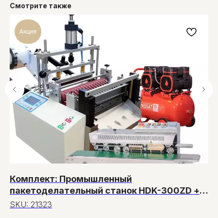
Смотрите также
Акция
Комплект: Промышленный
С
пакетоделательный станок HDK-300ZD +
з
Компрессор + Конвейерный запайщик
SKU:
21323
Це