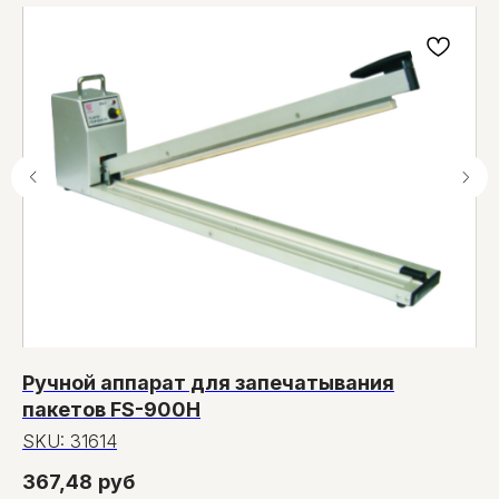
Ручной аппарат для запечатывания
П
пакетов FS-900H
3
10
SKU:
31614
S
367,48
руб
19