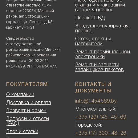
станки и упаковщики
ответственностью «Ом-
в стретч пленку
сервис» 223054, Минский
район, а/г Острошицкий
Пленка ПВД
городок, ул. Ленина, д 1/3
Воздушно-пузырчатая
кабинет 3−1−31
пленка
Скотч, стретч и
Свидетельство
натяжители
о государственной
регистрации выдано Минский
Ремонт промышленной
райисполком на основании
электроники
решения от 06.02.2014
Ремонт и запчасти
№ 247829. УНП: 691756477.
запайщиков пакетов
ПОКУПАТЕЛЯМ
КОНТАКТЫ И
ДОКУМЕНТЫ
О компании
info@1 454 569.by
Доставка и оплата
Многокональный:
Возврат и обмен
+375 (29) 145−45−69
Вопросы и ответы
(FAQ)
Городской:
Блог и статьи
+375 (17) 300−48−26