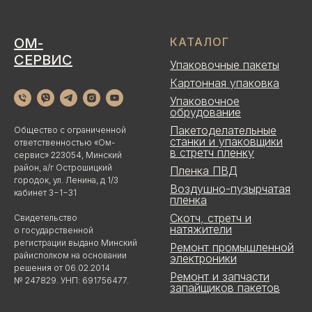
ОМ-
КАТАЛОГ
СЕРВИС
Упаковочные пакеты
Картонная упаковка
Упаковочное
обрудование
Пакетоделательные
Общество с ограниченной
станки и упаковщики
ответственностью «Ом-
в стретч пленку
сервис» 223054, Минский
район, а/г Острошицкий
Пленка ПВД
городок, ул. Ленина, д 1/3
Воздушно-пузырчатая
кабинет 3−1−31
пленка
Скотч, стретч и
Свидетельство
натяжители
о государственной
регистрации выдано Минский
Ремонт промышленной
райисполком на основании
электроники
решения от 06.02.2014
Ремонт и запчасти
№ 247829. УНП: 691756477.
запайщиков пакетов