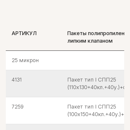
АРТИКУЛ
Пакеты полипропиленов
липким клапаном
25 микрон
4131
Пакет тип I СПП25
(110х130+40кл.+40у.)+с.л
7259
Пакет тип I СПП25
(100х150+40кл.+40у.)+с.