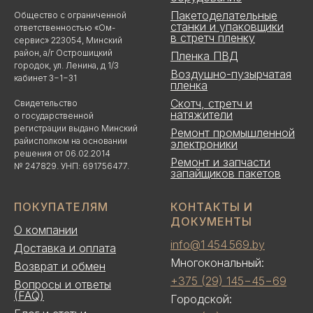
Пакетоделательные
Общество с ограниченной
станки и упаковщики
ответственностью «Ом-
в стретч пленку
сервис» 223054, Минский
район, а/г Острошицкий
Пленка ПВД
городок, ул. Ленина, д 1/3
Воздушно-пузырчатая
кабинет 3−1−31
пленка
Скотч, стретч и
Свидетельство
натяжители
о государственной
регистрации выдано Минский
Ремонт промышленной
райисполком на основании
электроники
решения от 06.02.2014
Ремонт и запчасти
№ 247829. УНП: 691756477.
запайщиков пакетов
ПОКУПАТЕЛЯМ
КОНТАКТЫ И
ДОКУМЕНТЫ
О компании
info@1 454 569.by
Доставка и оплата
Многокональный:
Возврат и обмен
+375 (29) 145−45−69
Вопросы и ответы
(FAQ)
Городской: