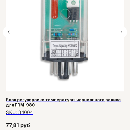
Блок регулировки температуры чернильного ролика
Ох
для FRM-980
S
SKU:
34004
9
77,81
руб