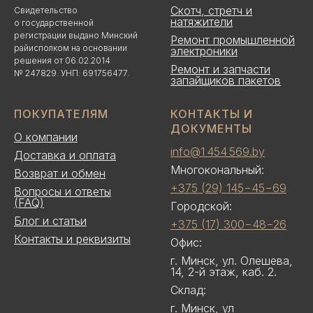
Скотч, стретч и
Свидетельство
натяжители
о государственной
регистрации выдано Минский
Ремонт промышленной
райисполком на основании
электроники
решения от 06.02.2014
Ремонт и запчасти
№ 247829. УНП: 691756477.
запайщиков пакетов
ПОКУПАТЕЛЯМ
КОНТАКТЫ И
ДОКУМЕНТЫ
О компании
info@1 454 569.by
Доставка и оплата
Многокональный:
Возврат и обмен
+375 (29) 145−45−69
Вопросы и ответы
(FAQ)
Городской:
Блог и статьи
+375 (17) 300−48−26
Контакты и реквизиты
Офис:
г. Минск, ул. Олешева,
14, 2-й этаж, каб. 2.
Склад:
г. Минск, ул