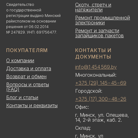
Скотч, стретч и
Свидетельство
натяжители
о государственной
регистрации выдано Минский
Ремонт промышленной
райисполком на основании
электроники
решения от 06.02.2014
Ремонт и запчасти
№ 247829. УНП: 691756477.
запайщиков пакетов
ПОКУПАТЕЛЯМ
КОНТАКТЫ И
ДОКУМЕНТЫ
О компании
info@1 454 569.by
Доставка и оплата
Многокональный:
Возврат и обмен
+375 (29) 145−45−69
Вопросы и ответы
(FAQ)
Городской:
Блог и статьи
+375 (17) 300−48−26
Контакты и реквизиты
Офис:
г. Минск, ул. Олешева,
14, 2-й этаж, каб. 2.
Склад:
г. Минск, ул