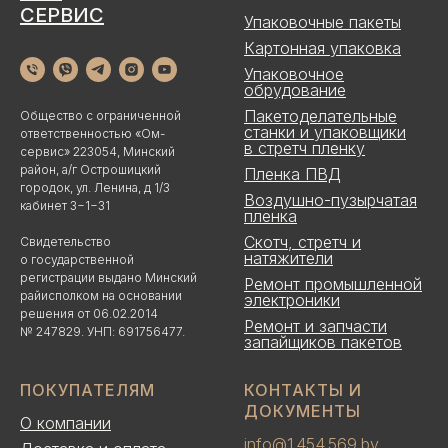
СЕРВИС
Упаковочные пакеты
Картонная упаковка
Упаковочное
обрудование
Пакетоделательные
Общество с ограниченной
станки и упаковщики
ответственностью «Ом-
в стретч пленку
сервис» 223054, Минский
район, а/г Острошицкий
Пленка ПВД
городок, ул. Ленина, д 1/3
Воздушно-пузырчатая
кабинет 3−1−31
пленка
Скотч, стретч и
Свидетельство
натяжители
о государственной
регистрации выдано Минский
Ремонт промышленной
райисполком на основании
электроники
решения от 06.02.2014
Ремонт и запчасти
№ 247829. УНП: 691756477.
запайщиков пакетов
ПОКУПАТЕЛЯМ
КОНТАКТЫ И
ДОКУМЕНТЫ
О компании
info@1 454 569.by