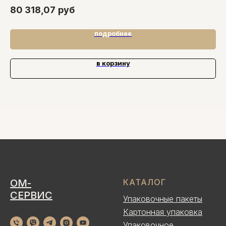
80 318,07
руб
8
подробнее
в корзину
ОМ-
КАТАЛОГ
СЕРВИС
Упаковочные пакеты
Картонная упаковка
Упаковочное