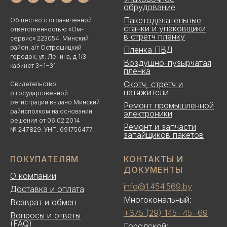
обрудование
Пакетоделательные
Общество с ограниченной
станки и упаковщики
ответственностью «Ом-
в стретч пленку
сервис» 223054, Минский
район, а/г Острошицкий
Пленка ПВД
городок, ул. Ленина, д 1/3
Воздушно-пузырчатая
кабинет 3−1−31
пленка
Скотч, стретч и
Свидетельство
натяжители
о государственной
регистрации выдано Минский
Ремонт промышленной
райисполком на основании
электроники
решения от 06.02.2014
Ремонт и запчасти
№ 247829. УНП: 691756477.
запайщиков пакетов
ПОКУПАТЕЛЯМ
КОНТАКТЫ И
ДОКУМЕНТЫ
О компании
info@1 454 569.by
Доставка и оплата
Многокональный:
Возврат и обмен
+375 (29) 145−45−69
Вопросы и ответы
(FAQ)
Городской: