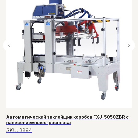
Автоматический заклейщик коробов FXJ-5050ZBR с
Па
нанесением клея-расплава
S
SKU:
3894
76