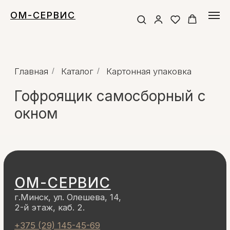
ОМ-СЕРВИС
Главная
/
Каталог
/
Картонная упаковка
Гофроящик самосборный с
окном
ОМ-СЕРВИС
г.Минск, ул. Олешева, 14,
2-й этаж, каб. 2.
+375 (29) 145-45-69
Многоканальный
+375 (17) 300-48-2
6
Городской
info@1454569.by
Instagram
Viber
YouTube