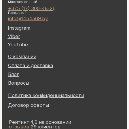
О компании
Оплата и доставка
Блог
Вопросы
Политика конфиденциальности
Договор оферты
Рейтинг 4,9 на основании
отзывов
29 клиентов
Общество с ограниченной ответственностью "Ом-сервис"
223054, Минский район, а/г Острошицкий городок,
ул.Ленина, д1/3 кабинет 3-1-31
Свидетельство о государственной регистрации выдано
Минский райисполком на основании решения от
06.02.2014 № 247829. УНП: 691756477.
Банковские реквизиты: УНП 691 756 477, Р/с
BY81UNBS30121372800040000933, Банк ЗАО "БСБ Банк",
пр. Победителей, д23, корпус4, 220 004, г. Минск, код
UNBSBY2X
Директор Малышко Игорь Максимович (действует на
основании Устава), приказ о назначении директора № 2 от
7.01.2015г