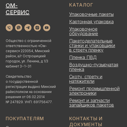
ОМ-
КАТАЛОГ
СЕРВИС
Упаковочные пакеты
Картонная упаковка
Упаковочное
обрудование
Пакетоделательные
Общество с ограниченной
станки и упаковщики
ответственностью «Ом-
в стретч пленку
сервис» 223054, Минский
район, а/г Острошицкий
Пленка ПВД
городок, ул. Ленина, д 1/3
Воздушно-пузырчатая
кабинет 3−1−31
пленка
Скотч, стретч и
Свидетельство
натяжители
о государственной
регистрации выдано Минский
Ремонт промышленной
райисполком на основании
электроники
решения от 06.02.2014
Ремонт и запчасти
№ 247829. УНП: 691756477.
запайщиков пакетов
ПОКУПАТЕЛЯМ
КОНТАКТЫ И
ДОКУМЕНТЫ