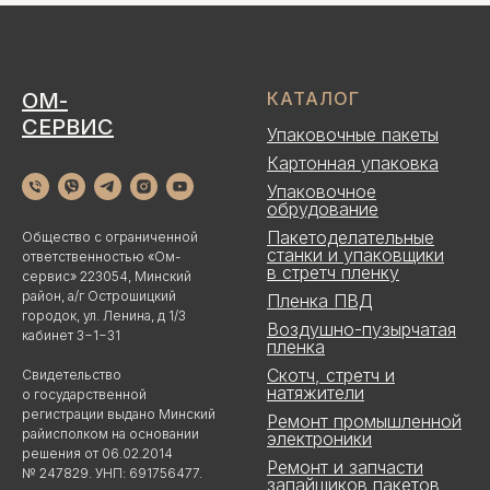
ОМ-
КАТАЛОГ
СЕРВИС
Упаковочные пакеты
Картонная упаковка
Упаковочное
обрудование
Пакетоделательные
Общество с ограниченной
станки и упаковщики
ответственностью «Ом-
в стретч пленку
сервис» 223054, Минский
район, а/г Острошицкий
Пленка ПВД
городок, ул. Ленина, д 1/3
Воздушно-пузырчатая
кабинет 3−1−31
пленка
Скотч, стретч и
Свидетельство
натяжители
о государственной
регистрации выдано Минский
Ремонт промышленной
райисполком на основании
электроники
решения от 06.02.2014
Ремонт и запчасти
№ 247829. УНП: 691756477.
запайщиков пакетов