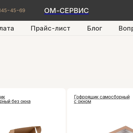
ОМ-СЕРВИС
 145−45−69
лата
Прайс-лист
Блог
Воп
Гофроящик самосборный
з окна
с окном