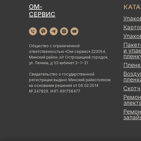
ОМ-
КАТ
СЕРВИС
Упако
Карто
Упако
Пакет
Общество с ограниченной
и упа
ответственностью «Ом-сервис» 223054,
пленк
Минский район, а/г Острошицкий городок,
ул. Ленина, д 1/3 кабинет 3−1−31
Пленк
Возду
Свидетельство о государственной
пленк
регистрации выдано Минский райисполком
на основании решения от 06.02.2014
Скотч
№ 247829. УНП: 691756477.
Ремон
элект
Ремон
запай