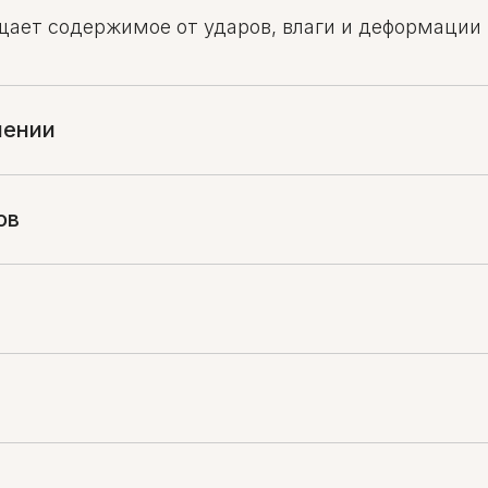
ает содержимое от ударов, влаги и деформации 
нении
ов