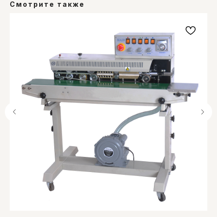
YouTube
Смотрите также
О компании
Оплата и доставка
Блог
Вопросы
Политика конфиденциальности
Договор оферты
Рейтинг 4,9 на основании
отзывов
29 клиентов
Общество с ограниченной ответственностью "Ом-сервис"
223054, Минский район, а/г Острошицкий городок,
ул.Ленина, д1/3 кабинет 3-1-31
Свидетельство о государственной регистрации выдано
Минский райисполком на основании решения от
06.02.2014 № 247829. УНП: 691756477.
Банковские реквизиты: УНП 691 756 477, Р/с
BY81UNBS30121372800040000933, Банк ЗАО "БСБ Банк",
пр. Победителей, д23, корпус4, 220 004, г. Минск, код
UNBSBY2X
Директор Малышко Игорь Максимович (действует на
основании Устава), приказ о назначении директора № 2 от
7.01.2015г