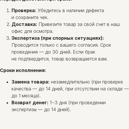
Проверка:
Убедитесь в наличии дефекта
и сохраните чек.
Доставка:
Привезите товар за свой счет в наш
офис для осмотра.
Экспертиза (при спорных ситуациях):
Проводится только с вашего согласия. Срок
проведения — до 30 дней. Если брак
не подтвердится, товар возвращается вам.
Сроки исполнения:
ОМ-СЕРВИС
Замена товара:
незамедлительно (при проверке
г.Минск, ул. Олешева, 14,
качества — до 14 дней, при отсутствии на складе —
2-й этаж, каб. 2.
до 1 месяца).
+375 (29) 145-45-69
Многоканальный
Возврат денег:
1−3 дня (при проведении
+375 (17) 300-48-2
6
Городской
экспертизы — до 14 дней).
info@1454569.by
Instagram
Viber